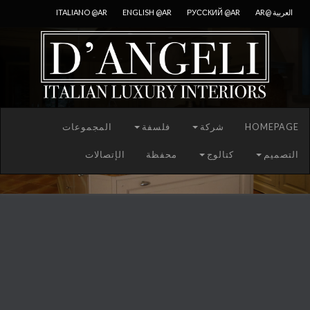
العربية @AR
РУССКИЙ @AR
ENGLISH @AR
ITALIANO @AR
HOMEPAGE
شركة
فلسفة
المجموعات
التصميم
كتالوج
محفظة
الإتصالات