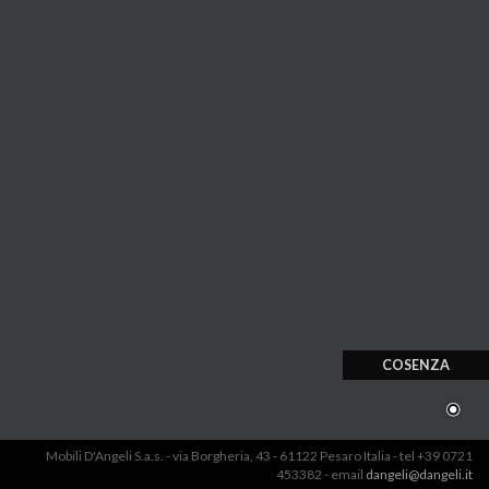
COSENZA
Mobili D'Angeli S.a.s. - via Borgheria, 43 - 61122 Pesaro Italia - tel +39 0721
453382 - email
dangeli@dangeli.it