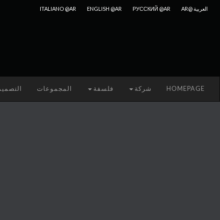
العربية @AR
РУССКИЙ @AR
ENGLISH @AR
ITALIANO @AR
HOMEPAGE
شركة
فلسفة
المجموعات
التصمي