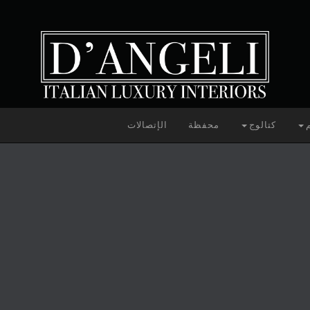
م
كتالوج
محفظة
الإتصالات