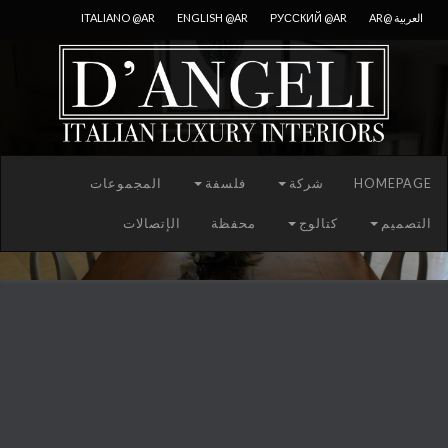
العربية @AR
РУССКИЙ @AR
ENGLISH @AR
ITALIANO @AR
HOMEPAGE
شركة
فلسفة
المجموعات
التصميم
كتالوج
محفظة
الإتصالات