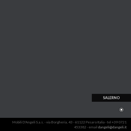
SALERNO
Mobili D'Angeli S.a.s. - via Borgheria, 43 - 61122 Pesaro Italia - tel +39 0721
453382 - email
dangeli@dangeli.it